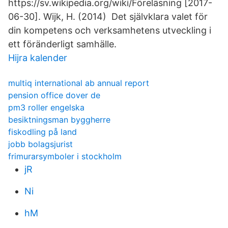
https://sv.wikipedia.org/wiki/Föreläsning [2017-
06-30]. Wijk, H. (2014) Det självklara valet för
din kompetens och verksamhetens utveckling i
ett föränderligt samhälle.
Hijra kalender
multiq international ab annual report
pension office dover de
pm3 roller engelska
besiktningsman byggherre
fiskodling på land
jobb bolagsjurist
frimurarsymboler i stockholm
jR
Ni
hM